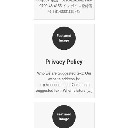
本町837 電話 0790-20-2042 FAX
0790-48-4155 インボイス登録番
号:T8140001119743
Privacy Policy
Who we are Suggested text: Our
website address is:
http://nouden.co.jp. Comments
Suggested text: When visitors […]